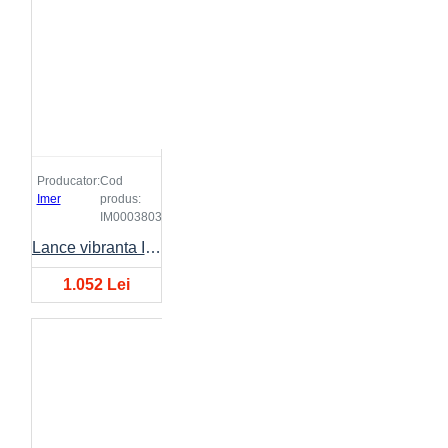
Producator:
Cod
Imer
produs:
IM0003803
Lance vibranta IMER FX Ø38mm, lungime 3 metri
1.052 Lei