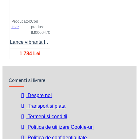
Producator:
Cod
Imer
produs:
IM0000470
Lance vibranta IMER NW/ST Ø38mm, lungime 5 metri
1.784 Lei
Comenzi si livrare
Despre noi
Transport si plata
Termeni si conditii
Politica de utilizare Cookie-uri
Politica de confidentialitate