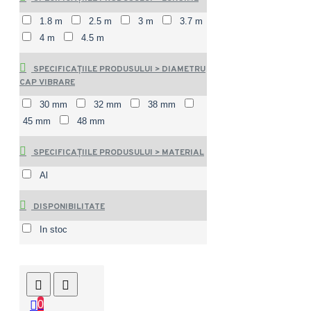
1.8 m
2.5 m
3 m
3.7 m
4 m
4.5 m
SPECIFICAȚIILE PRODUSULUI > DIAMETRU
CAP VIBRARE
30 mm
32 mm
38 mm
45 mm
48 mm
SPECIFICAȚIILE PRODUSULUI > MATERIAL
Al
DISPONIBILITATE
In stoc
0