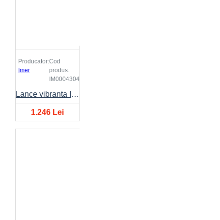
Producator:
Cod
Imer
produs:
IM0004304
Lance vibranta IMER FX Ø43mm, lungime 4 metri
1.246 Lei