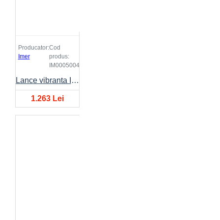
Producator:
Cod
Imer
produs:
IM0005004
Lance vibranta IMER FX Ø50mm, lungime 4 metri
1.263 Lei