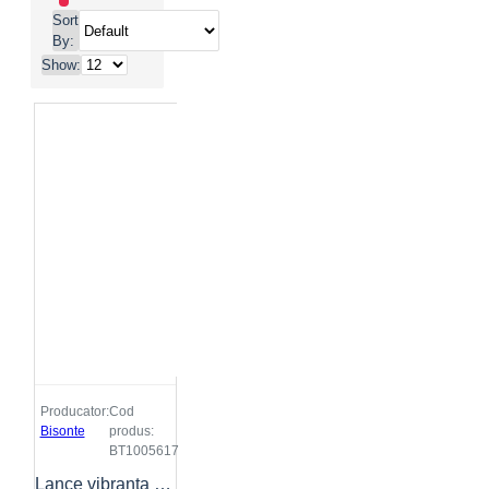
Sort
By:
Show:
Producator:
Cod
Bisonte
produs:
BT1005617
Lance vibranta BISONTE VIBDE Ø48mm, lungime 4 metri