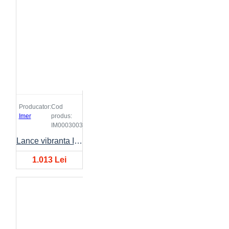
Producator:
Cod
Imer
produs:
IM0003003
Lance vibranta IMER FX Ø30mm, lungime 3 metri
1.013 Lei