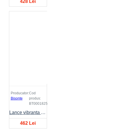
428 Lei
Producator:
Cod
Bisonte
produs:
BT0001825
Lance vibranta BISONTE VIBE Ø38mm, lungime 4 metri
462 Lei