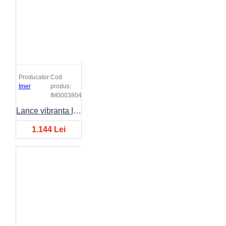
Producator:
Cod
Imer
produs:
IM0003804
Lance vibranta IMER FX Ø38mm, lungime 4 metri
1.144 Lei