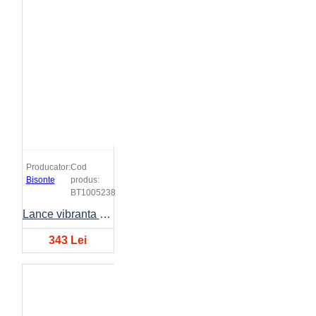
Producator:
Cod
Bisonte
produs:
BT1005238
Lance vibranta BISONTE VIBH Ø38mm, lungime 3 metri
343 Lei