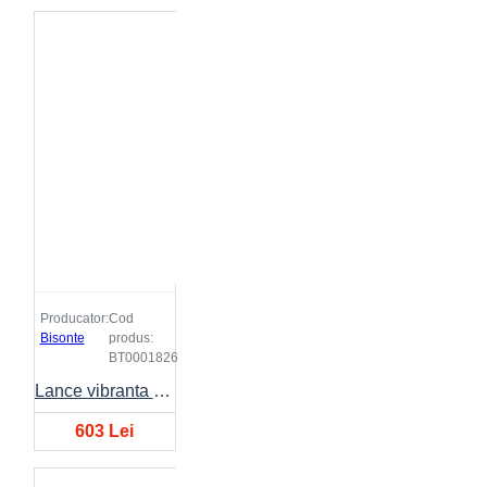
Producator:
Cod
Bisonte
produs:
BT0001826
Lance vibranta BISONTE VIBE Ø45mm, lungime 4 metri
603 Lei