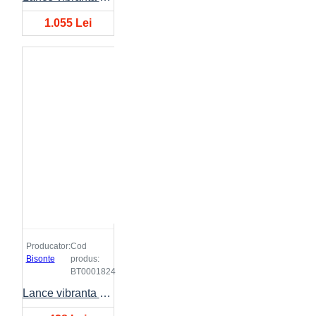
1.055 Lei
Producator:
Cod
Bisonte
produs:
BT0001824
Lance vibranta BISONTE VIBE Ø32mm, lungime 4 metri