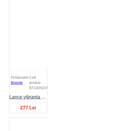
Producator:
Cod
Bisonte
produs:
BT1005237
Lance vibranta BISONTE VIBH Ø32mm, lungime 3 metri
277 Lei