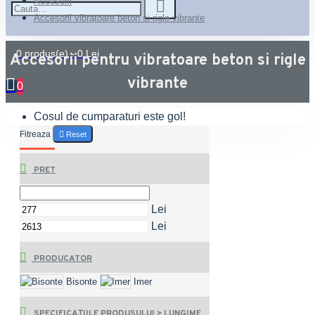
Accesorii
Accesorii vibratoare beton si rigle vibrante
0 produs(e) - 0 Lei
Accesorii pentru vibratoare beton si rigle
vibrante
0
Cosul de cumparaturi este gol!
Fitreaza
Reset
PRET
Lei
Lei
PRODUCATOR
Bisonte
Imer
SPECIFICAȚIILE PRODUSULUI > LUNGIME