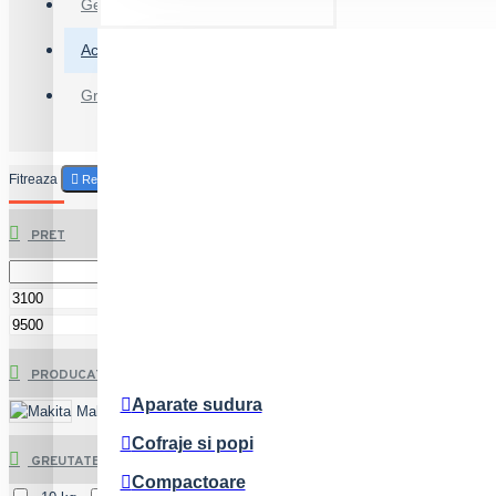
Pompe beton/sapa
Generatoare
Rulouri compactoare
Accesorii
Gradina
Fitreaza
Reset
PRET
Lei
Lei
PRODUCATOR
Aparate sudura
Makita
Milwaukee
Cofraje si popi
GREUTATE
Compactoare