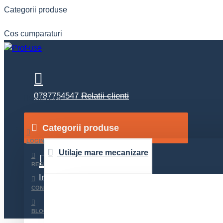
Categorii produse
Cos cumparaturi
0787754547
Relatii clienti
Categorii
Categorii produse
Contact
Suport 24/24
LOGIN
Utilaje mare mecanizare
REGISTER
Inchirieri
detalii inchirieri
CONTACT
BLOG