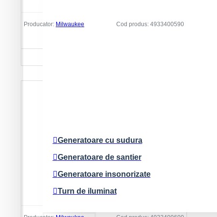
Producator:
Milwaukee
Cod produs:
4933400590
Suport DR250TV
6.300 Lei
Generatoare cu sudura
Generatoare de santier
Generatoare insonorizate
Turn de iluminat