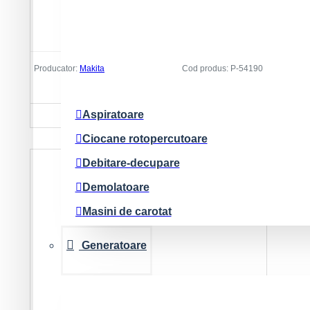
Pistoale pentru cuie
Pistol silicon
Polizoare cu acumulator
Producator:
Makita
Cod produs:
P-54190
Radiouri si difuzoare
Stand prindere DBM230
Slefuire
Aspiratoare
5.240 Lei
Ciocane rotopercutoare
Debitare-decupare
Demolatoare
Masini de carotat
Masini de gaurit-insurubat
Generatoare
Polizoare
Slefuire