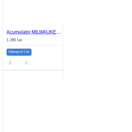
Acumulator MILWAUKEE 5.5Ah M18™ HIGH OUTPUT™ M18 HB5.5
1.280 Lei
Adauga in Cos