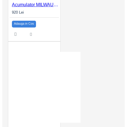
Acumulator MILWAUKEE 3.0Ah M18™ HIGH OUTPUT™ M18 HB3
920 Lei
Adauga in Cos