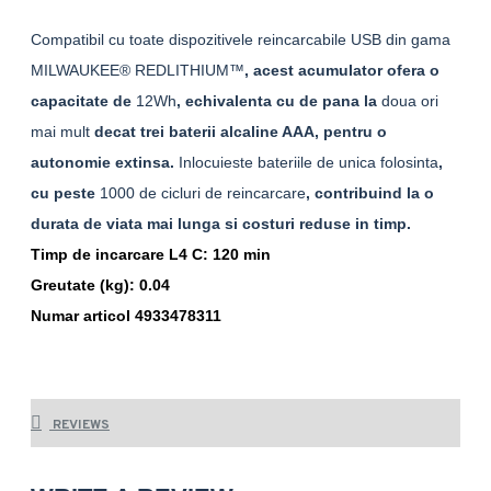
Compatibil cu toate dispozitivele re
i
nc
a
rcabile USB din gama
MILWAUKEE® REDLITHIUM™
, acest acumulator ofera o
capacitate de
12Wh
, echivalenta cu de pana la
dou
a
ori
mai mult
decat trei baterii alcaline AAA, pentru o
autonomie extinsa.
I
nlocuie
s
te bateriile de unic
a
folosin
ta
,
cu peste
1000 de cicluri de re
i
nc
a
rcare
, contribuind la o
durata de viata mai lunga si costuri reduse in timp.
Timp de incarcare L4 C: 120 min
Greutate (kg): 0.04
Numar articol 4933478311
REVIEWS