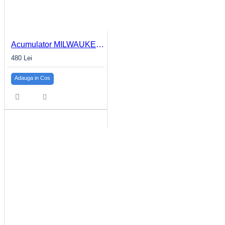
Acumulator MILWAUKEE M12™ 3.0Ah M12 B3
480 Lei
Adauga in Cos