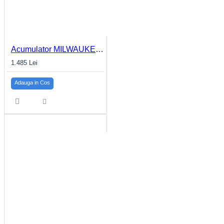
Acumulator MILWAUKEE 8.0Ah M18™ HIGH OUTPUT™ M18 HB8
1.485 Lei
Adauga in Cos