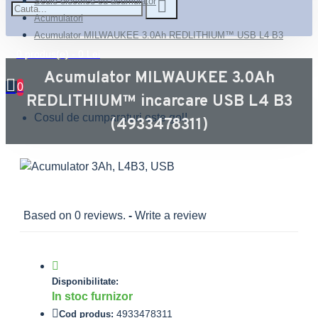
Scule electrice cu acumulator
Acumulatori
Acumulator MILWAUKEE 3.0Ah REDLITHIUM™ USB L4 B3
0 produs(e) - 0 Lei
Acumulator MILWAUKEE 3.0Ah
0
REDLITHIUM™ incarcare USB L4 B3
Cosul de cumparaturi este gol!
(4933478311)
Based on 0 reviews.
-
Write a review
Disponibilitate:
In stoc furnizor
4933478311
Cod produs: