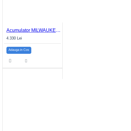
Acumulator MILWAUKEE 6.0Ah MX FUEL™ REDLITHIUM™ MXF XC406
4.330 Lei
Adauga in Cos