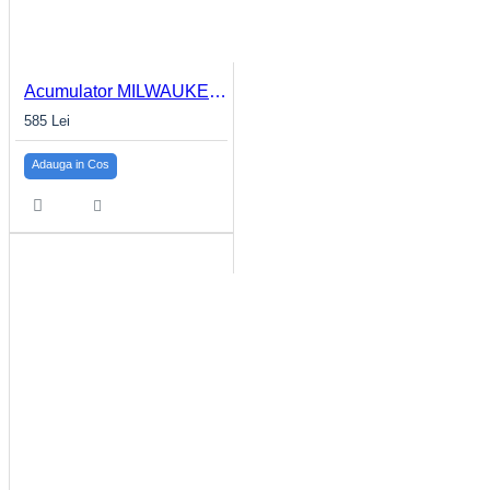
Acumulator MILWAUKEE M12™ 4.0Ah M12 B4
585 Lei
Adauga in Cos