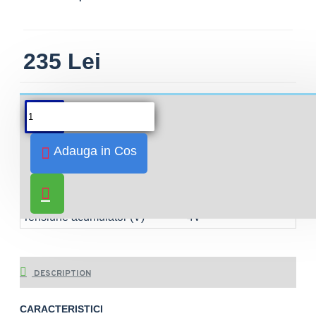
235 Lei
Adauga in Cos
SPECIFICAȚIILE PRODUSULUI
Greutate
0.04kg
Capacitatea acumulatorului (Ah)
3.0Ah
Tensiune acumulator (V)
4V
DESCRIPTION
CARACTERISTICI