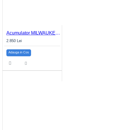
Acumulator MILWAUKEE 3.0Ah MX FUEL™ REDLITHIUM™ MXF CP203
2.850 Lei
Adauga in Cos