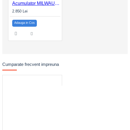
Acumulator MILWAUKEE 3.0Ah MX FUEL™ REDLITHIUM™ MXF CP203
2.850 Lei
Adauga in Cos
Cumparate frecvent impreuna