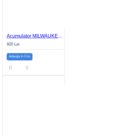
Acumulator MILWAUKEE 3.0Ah M18™ HIGH OUTPUT™ M18 HB3
920 Lei
Adauga in Cos