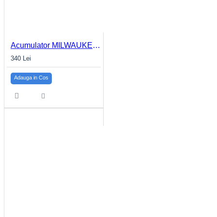
Acumulator MILWAUKEE M12™ 2.0Ah M12 B2
340 Lei
Adauga in Cos