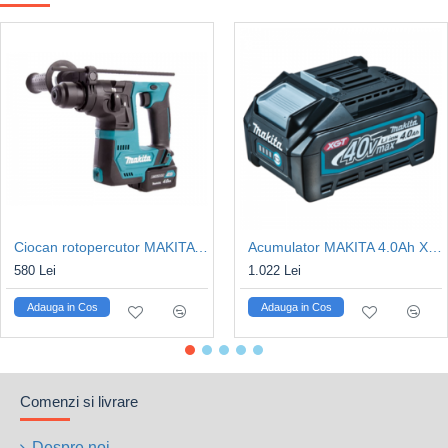
Ciocan rotopercutor MAKITA HR140DZ SDS-PLUS 12V 0,9J, Kit acumulatori
Acumulator MAKITA 4.0Ah XGT BL4040B 40Vmax
580 Lei
1.022 Lei
Adauga in Cos
Adauga in Cos
Comenzi si livrare
Despre noi