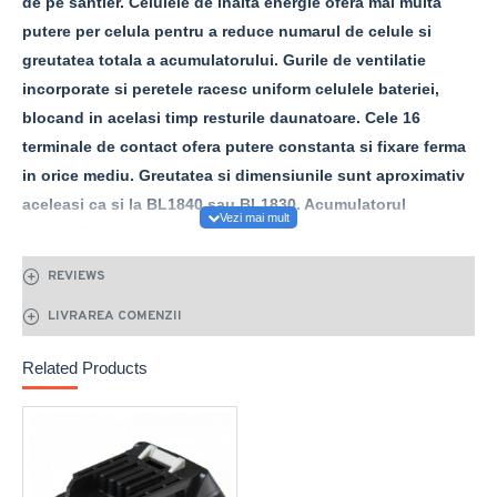
de pe santier. Celulele de inalta energie ofera mai multa
putere per celula pentru a reduce numarul de celule si
greutatea totala a acumulatorului. Gurile de ventilatie
incorporate si peretele racesc uniform celulele bateriei,
blocand in acelasi timp resturile daunatoare. Cele 16
terminale de contact ofera putere constanta si fixare ferma
in orice mediu.
Greutatea si dimensiunile sunt aproximativ
aceleasi ca si la BL1840 sau BL1830. Acumulatorul
BL1850B se incarca in doar 45 minute cu un incarcator
DC18RC
si este compatibil cu peste 320 de masini
REVIEWS
construite pe platforma LXT.
LIVRAREA COMENZII
Related Products