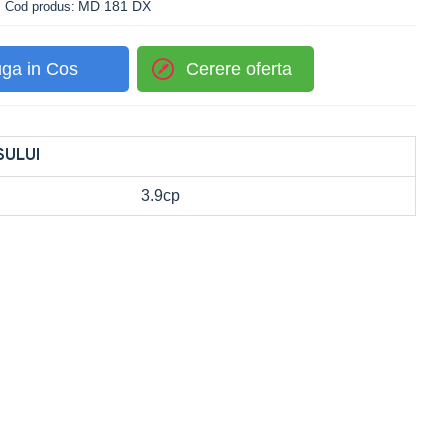
MD 181 DX
Cod produs:
ga in Cos
Cerere oferta
SULUI
3.9cp