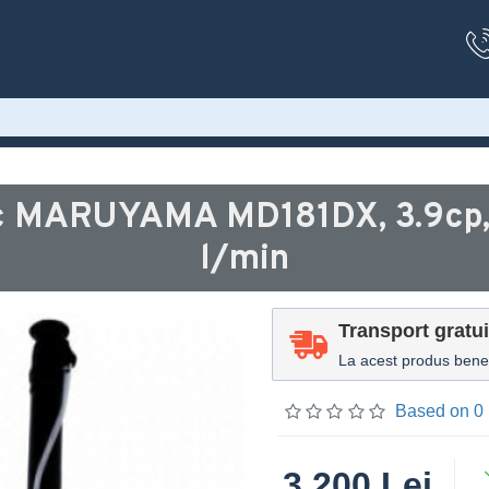
c MARUYAMA MD181DX, 3.9cp, 
l/min
Transport gratui
La acest produs benefi
Based on 0 
3.200 Lei