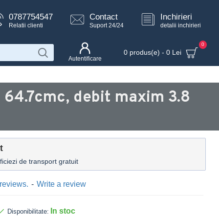
0787754547
Contact
Inchirieri
Relatii clienti
Suport 24/24
detalii inchirieri
0
0 produs(e) - 0 Lei
Autentificare
64.7cmc, debit maxim 3.8
t
ciezi de transport gratuit
reviews.
-
Write a review
In stoc
Disponibilitate: