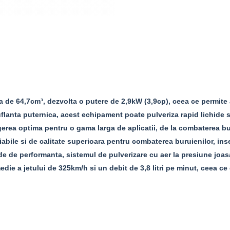
a de 64,7cm³, dezvolta o putere de 2,9kW (3,9cp), ceea ce permite 
suflanta puternica, acest echipament poate pulveriza rapid lichide
legerea optima pentru o gama larga de aplicatii, de la combaterea bur
iabile si de calitate superioara pentru combaterea buruienilor, inse
de de performanta, sistemul de pulverizare cu aer la presiune joasa
die a jetului de 325km/h si un debit de 3,8 litri pe minut, ceea ce 