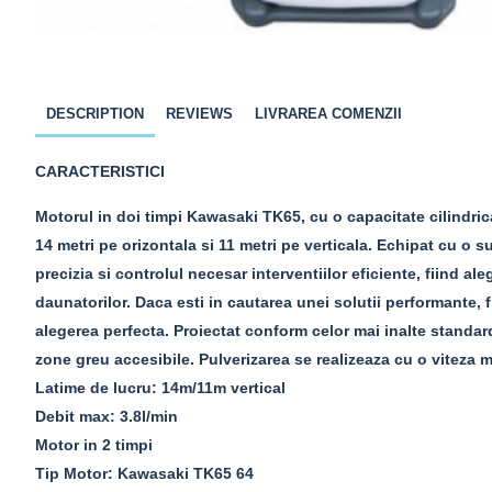
DESCRIPTION
REVIEWS
LIVRAREA COMENZII
CARACTERISTICI
Motorul in doi timpi Kawasaki TK65, cu o capacitate cilindric
14 metri pe orizontala si 11 metri pe verticala. Echipat cu o 
precizia si controlul necesar interventiilor eficiente, fiind a
daunatorilor.
Daca esti in cautarea unei solutii performante, f
alegerea perfecta. Proiectat conform celor mai inalte standar
zone greu accesibile. Pulverizarea se realizeaza cu o viteza me
Latime de lucru: 14m/11m vertical
Debit max: 3.8l/min
Motor in 2 timpi
Tip Motor: Kawasaki TK65 64