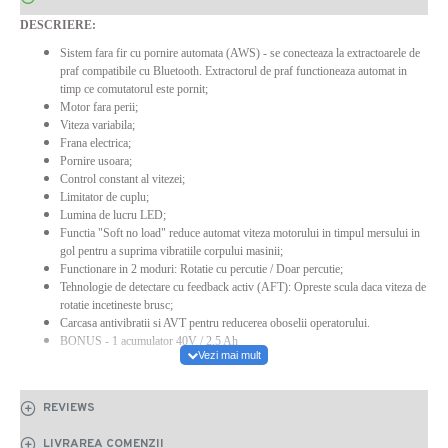
DESCRIERE:
Sistem fara fir cu pornire automata (AWS) - se conecteaza la extractoarele de
praf compatibile cu Bluetooth. Extractorul de praf functioneaza automat in
timp ce comutatorul este pornit;
Motor fara perii;
Viteza variabila;
Frana electrica;
Pornire usoara;
Control constant al vitezei;
Limitator de cuplu;
Lumina de lucru LED;
Functia "Soft no load" reduce automat viteza motorului in timpul mersului in
gol pentru a suprima vibratiile corpului masinii;
Functionare in 2 moduri: Rotatie cu percutie / Doar percutie;
Tehnologie de detectare cu feedback activ (AFT): Opreste scula daca viteza de
rotatie incetineste brusc;
Carcasa antivibratii si AVT pentru reducerea oboselii operatorului.
BONUS - 1 acumulator 40V / 2,5 Ah
CARACTERISTICI:
REVIEWS
Energie de impact
21,4 J
LIVRAREA COMENZII