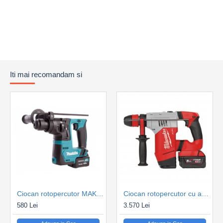
Iti mai recomandam si
Ciocan rotopercutor MAKITA HR140DZ SDS-PLUS 12V 0,9J, Kit acumulatori
Ciocan rotopercutor cu acumulatori MILWAUKEE M18CHPX-502X
580 Lei
3.570 Lei