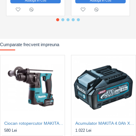
Adauga in Cos
Adauga in Cos
Cumparate frecvent impreuna
Ciocan rotopercutor MAKITA HR140DZ SDS-PLUS 12V 0,9J, Kit acumulatori
Acumulator MAKITA 4.0Ah XGT BL4040B 40Vmax
580 Lei
1.022 Lei