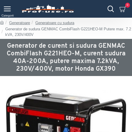
0
Generatoare
Generatoare cu sudura
Generator de sudura GENMAC CombiFlash G221HEO-M Putere max. 7.2
kVA, 230V/400V
Generator de curent si sudura GENMAC
CombiFlash G221HEO-M, curent sudura
40A-200A, putere maxima 7.2kVA,
230V/400V, motor Honda GX390