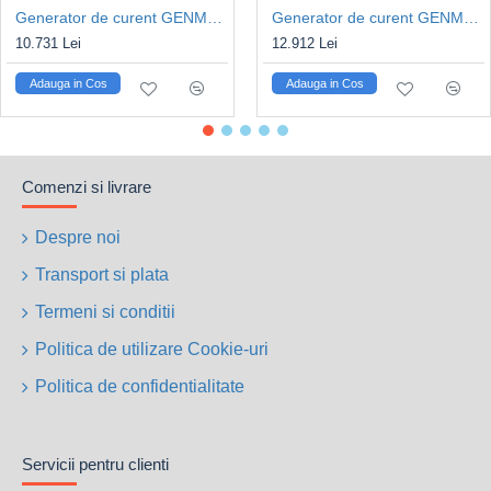
Generator de curent GENMAC CombiPro G5500HC-M Putere max. 4.6kW/400V, 1.5kW/230V, motor Honda GX270
Generator de curent GENMAC CombiPro G5500HEC-M Putere max. 4.6kW/400V, 1.5kW/230V, motor Honda GX270
10.731 Lei
12.912 Lei
Adauga in Cos
Adauga in Cos
Comenzi si livrare
Despre noi
Transport si plata
Termeni si conditii
Politica de utilizare Cookie-uri
Politica de confidentialitate
Servicii pentru clienti