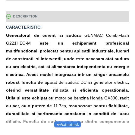
DESCRIPTION
CARACTERISTICI
Generatorul de curent si sudura
GENMAC CombiFlash
G221HEO-M
este un echipament profesional
multifunctional, proiectat pentru aplicatii industriale, lucrari
de constructii si interventii, unde este necesara atat sudura
cu arc electric, cat si alimentarea independenta cu energie
electrica. Acest model integreaza intr-un singur ansamblu
robust functia de
aparat de sudura DC
si
generator electric
,
oferind versatilitate ridicata si eficienta operationala.
Utilajul este echipat cu
motor pe benzina Honda GX390
, racit
cu aer, cu o putere de
11.7cp
, recunoscut pentru fiabilitate,
durabilitate si performanta constanta in conditii de lucru
dificile. Functia de sudura este una dintre componentele
principale ale echipamentului, generatorul furnizand un