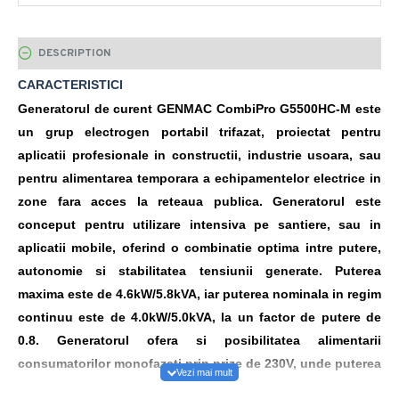
DESCRIPTION
CARACTERISTICI
Generatorul de curent
GENMAC CombiPro G5500HC‑M
este
un grup electrogen portabil trifazat, proiectat pentru
aplicatii profesionale in constructii, industrie usoara, sau
pentru alimentarea temporara a echipamentelor electrice in
zone fara acces la reteaua publica. Generatorul este
conceput pentru utilizare intensiva pe santiere, sau in
aplicatii mobile, oferind o combinatie optima intre putere,
autonomie si stabilitatea tensiunii generate. Puterea
maxima este de 4.6kW/5.8kVA, iar puterea nominala in regim
continuu este de 4.0kW/5.0kVA, la un factor de putere de
0.8. Generatorul ofera si posibilitatea alimentarii
consumatorilor monofazati prin prize de 230V, unde puterea
maxima disponibila este de 1.5kW. Aceasta configuratie