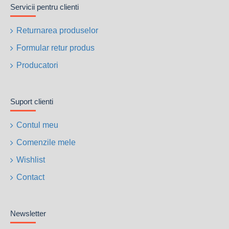
Servicii pentru clienti
Demaraj: La sfoara
Nivel zgomot (la 7m (dB(A)): 69
Returnarea produselor
Greutate echipament (kg): 93
Formular retur produs
Dimensiuni L x l x h (mm): 800 x 640 x 700
Optional:
AVR; Interdiferential intrerupator circuit monofazic
Producatori
pentru toate modelele
Suport clienti
Contul meu
Comenzile mele
Wishlist
Contact
Newsletter