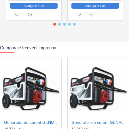
Adauga in Cos
Adauga in Cos
Cumparate frecvent impreuna
Generator de curent GENMAC CombiPro G5500HC-M Putere max. 4.6kW/400V, 1.5kW/230V, motor Honda GX270
Generator de curent GENMAC CombiPro G5500HEC-M Putere max. 4.6kW/400V, 1.5kW/230V, motor Honda GX270