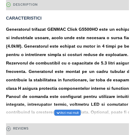
DESCRIPTION
CARACTERISTICI
Generatorul trifazat GENMAC Click G5500HO este un echipament 
si industriale usoare, acolo unde este necesara o sursa fiabil
(4.0kW). Generatorul este echipat cu motor in 4 timpi pe benzi
pentru o intretinere simpla si costuri reduse de exploatare. Por
Rezervorul de combustibil cu o capacitate de 5.3 litri asigura o
frecventa. Generatorul este montat pe un cadru tubular din o
contribuie la stabilitatea in functionare, iar toba de esapament 
clasa H asigura protectia componentelor interne si functionarea
Panoul de comanda este configurat pentru utilizare intuitiva
integrate, intrerupator termic, voltmetru LED si comutator O
contribuind la cresterea duratei de viata. Optional, poate fi do
Putere maxima (kVA/kW): 5.8/4.6
Putere in regim continuu (kVA/kW):5.0/4.0
REVIEWS