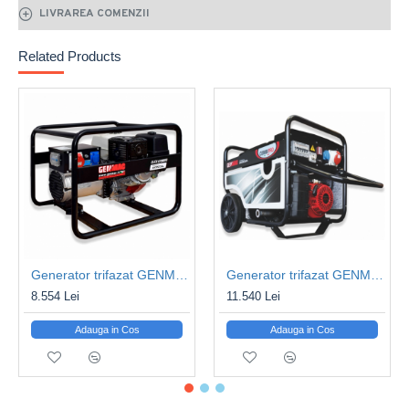
Factor de putere: 0.8
LIVRAREA COMENZII
Tensiune (V): 400
Frecventa (Hz): 50
Related Products
Tip motor: Honda GX270 Benzina
Putere motor (cp): 8.4
Turatie motor (rpm): 3.000
Sistem racire motor: Aer
Demaraj: La sfoara
Capacitate rezervor combustibil (litri): 5.3
Autonomie (la 75% putere) (ore): 3.2
Greutate echipament (kg): 71
Dimensiuni L x l x h (mm): 740 x 500 x 530
Generator trifazat GENMAC Click G7900HO Putere max. 8.0kVA/6.4kW, AVR
Generator trifazat GENMAC CombiPro G7900HC-M Putere max. 6.4kW/400V, AVR
8.554 Lei
11.540 Lei
Adauga in Cos
Adauga in Cos