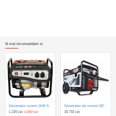
Iti mai recomandam si
Generator curent 1kW SENCI SC1250-LITE, AVR, motor benzina
Generator de curent GENMAC CombiPro G5500HC-M Putere max. 4.6kW/400V, 1.5kW/230V, motor Honda GX270
1.220 Lei
1.337 Lei
10.731 Lei