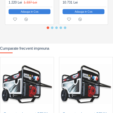
ignifuga), ceea ce reduce semnificativ nivelul sonor la
1.220 Lei
1.337 Lei
10.731 Lei
functionare. Carcasa este robusta, sasiul este vopsit cu
Adauga in Cos
Adauga in Cos
pulbere epoxidica pentru o rezistenta sporita la coroziune,
iar rotile cu diametru mare si suport dublu asigura
transportul fara efort chiar si pe teren accidentat.
Generatorul include:
- sistem de protectie la ulei scazut cu oprire automata;
- indicator nivel combustibil;
Cumparate frecvent impreuna
- filtru de combustibil
si
separat indicator pentru rezervor;
- sistem anti-scanteie la esapament;
- izolatie electrica de clasa H pentru durabilitate si
siguranta ridicata;
Aceste detalii tehnice sporesc siguranta in exploatare si
contribuie la durabilitatea pe termen lung a generatorului.
Datorita puterii si stabilitatii de iesire, GENMAC CombiPro
G7900HEC-M este potrivit pentru:
- alimentarea pompelor submersibile si a motoarelor
electrice;