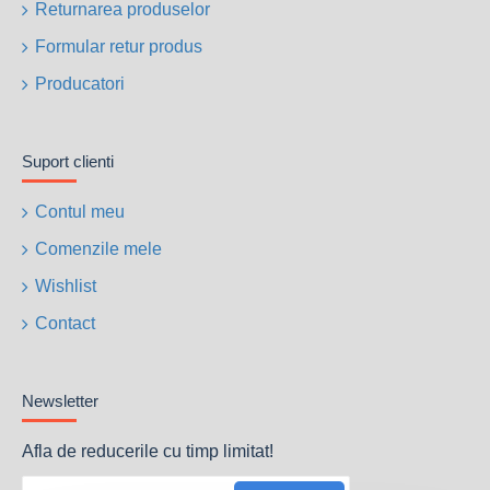
Returnarea produselor
Autonomie (75% capacitate): 12 ore
Nivel de zgomot la 7 metri (dB(A)): 69
Formular retur produs
Greutate utilaj (kg): 115
Producatori
Dimensiuni L x l x h (mm): 800 x 640 x 700
Suport clienti
Contul meu
Comenzile mele
Wishlist
Contact
Newsletter
Afla de reducerile cu timp limitat!