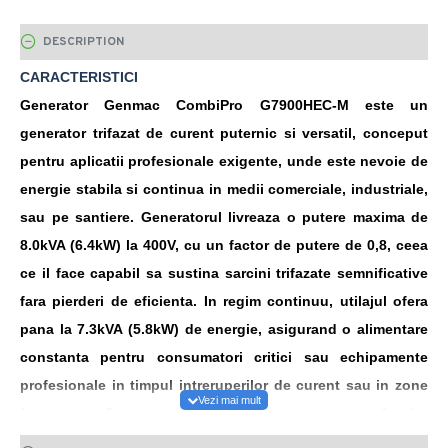
DESCRIPTION
CARACTERISTICI
Generator Genmac CombiPro G7900HEC‑M este un
generator trifazat de curent puternic si versatil, conceput
pentru aplicatii profesionale exigente, unde este nevoie de
energie stabila
si continua in medii comerciale, industriale,
sau pe santiere. Generatorul livreaza o putere maxima de
8.0kVA (6.4kW) la 400V, cu un factor
de putere de 0,8, ceea
ce il face capabil sa sustina sarcini trifazate semnificative
fara pierderi de eficienta. In regim continuu, utilajul ofera
pana la 7.3kVA (5.8kW) de energie, asigurand o alimentare
constanta pentru consumatori critici sau echipamente
profesionale in timpul intreruperilor de curent sau in zone
fara retea. Generatorul este conceput pentru a furniza
curent la 400V
si 50Hz, asigurand compatibilitatea cu