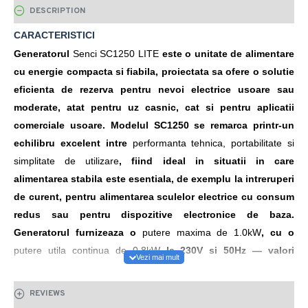
DESCRIPTION
CARACTERISTICI
Generatorul
Senci SC1250 LITE
este o unitate de alimentare
cu energie compacta si fiabila, proiectata sa ofere o solutie
eficienta de rezerva pentru nevoi electrice usoare sau
moderate, atat pentru uz casnic, cat si pentru aplicatii
comerciale usoare. Modelul SC1250 se remarca printr-un
echilibru excelent intre
performanta tehnica, portabilitate si
simplitate de utilizare
,
fiind ideal in situatii in care
alimentarea stabila este esentiala, de exemplu la intreruperi
de curent, pentru alimentarea sculelor electrice cu consum
redus sau pentru dispozitive electronice de baza.
Generatorul furnizeaza o
putere maxima de 1.0kW
, cu o
putere utila continua de 0.8kW
la 230V si 50Hz — valori
potrivite pentru alimentarea aparatelor casnice de consum
redus si a uneletelor electrice de mana. Acest generator
REVIEWS
monofazat este conceput pentru a oferi
energie stabila si