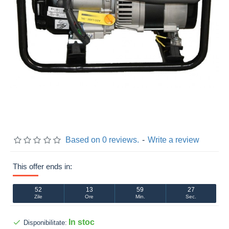
Based on 0 reviews.
-
Write a review
This offer ends in:
52
13
59
26
Zile
Ore
Min.
Sec.
In stoc
Disponibilitate: