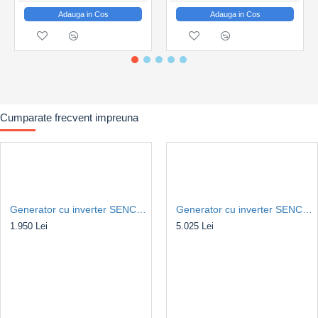
Capacitate rezervor: 6 l
Adauga in Cos
Adauga in Cos
Autonomie (capacitate max.): 8 ore
Autonomie (50% capacitate): 12.5 ore
Greutate utilaj: 26kg
Dimensiuni L x l x h (mm): 510 x 390 x 450
Cumparate frecvent impreuna
Generator cu inverter SENCI SC-2000is, Putere max. 1.8kW, 230V, AVR
Generator cu inverter SENCI SC-4000i, Putere max. 4.0kW, 230V, AVR
1.950 Lei
5.025 Lei