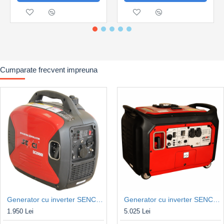
Tip motor Senci: AP192FBD
Putere motor (cp/cmc): 16/459
Turatii motor (rpm): 3.000
Demaraj: electric
Racire: Aer
Carburant: Benzina
Cumparate frecvent impreuna
Capacitate rezervor (litri): 25 l
Autonomie (capacitate max.): 6.5 ore
Autonomie (50% capacitate): 10.5 ore
Nivel zgomot (la 7m (dB(A)): 97
Greutate utilaj (kg): 90
Dimensiuni L x l x h (mm): 686 x 526 x 550
Generator cu inverter SENCI SC-2000is, Putere max. 1.8kW, 230V, AVR
Generator cu inverter SENCI SC-4000i, Putere max. 4.0kW, 230V, AVR
1.950 Lei
5.025 Lei