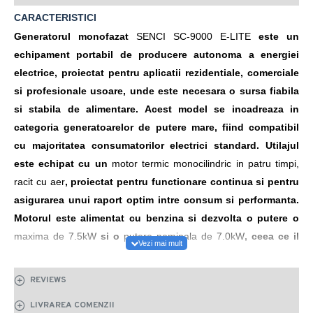
CARACTERISTICI
Generatorul monofazat
SENCI SC-9000 E-LITE
este un
echipament portabil de producere autonoma a energiei
electrice, proiectat pentru aplicatii rezidentiale, comerciale
si profesionale usoare, unde este necesara o sursa fiabila
si stabila de alimentare. Acest model se incadreaza in
categoria generatoarelor de putere mare, fiind compatibil
cu majoritatea consumatorilor electrici standard. Utilajul
este echipat cu un
motor termic monocilindric in patru timpi,
racit cu aer
, proiectat pentru functionare continua si pentru
asigurarea unui raport optim intre consum si performanta.
Motorul este alimentat cu benzina si dezvolta o putere o
maxima de 7.5kW
si o
putere nominala de 7.0kW
, ceea ce il
recomanda pentru alimentarea simultana a unor
consumatori de putere mare, precum aparate
REVIEWS
electrocasnice, pompe, echipamente electrice de santier,
LIVRAREA COMENZII
sau sisteme de iluminat. Pentru mentinerea stabilitatii