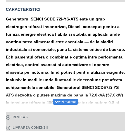
CARACTERISTICI
Generatorul SENCI SCDE 72i-YS-ATS este un grup
electrogen trifazat insonorizat, Diesel, conceput pentru a
furniza energie electrica fiabila si stabila in aplicatii unde
continuitatea alimentarii este esentiala — de la cladiri
industriale si comerciale, pana la sisteme critice de backup.
Echipamentul ofera o combinatie optima intre performanta
electrica, control avansat si automatizare si operare
eficienta pe motorina, fiind potrivit pentru utilizari exigente,
inclusiv in mediile unde fluctuatiile de tensiune pot afecta
echipamentele sensibile. Generatorul SENCI SCDE72i-YS-
ATS dezvolta o putere maxima de pana la 72.0kVA (57.0kW)
la tensiune trifazata 400V/50Hz, cu factor de putere 0.8 si
ofera o putere nominala continua de 65.0kVA (52.0kW)
REVIEWS
pentru sarcini durabile. Deasemenea, poate furniza o
tensiune monofazica 230V, fiind astfel versatil pentru o
LIVRAREA COMENZII