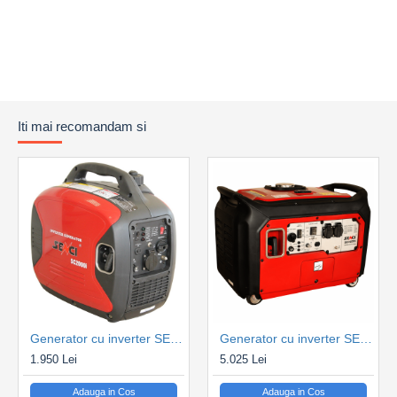
critice (sisteme IT, infrastructura tehnica, echipamente
medicale). Generatorul este prevazut cu controller DC5x-
4G, de ultima generatie, care permite monitorizarea de la
distanta prin GPRS si GPS, configurarea planurilor de lucru
zilnice, saptamanale sau lunare, protectie prin parola si
comunicare CAN de mare viteza si afisarea parametrilor
Iti mai recomandam si
esentiali de functionare (tensiune, frecventa, ore de
functionare). Toate acestea asigura supravegherea
continua si controlul eficient al generatorului, inclusiv in
aplicatii automatizate. Generatorul dispune de multiple
sisteme de protectie integrate, precum: protectie la nivel
scazut al uleiului cu oprire automata, senzori de
suprasarcina, protectii pentru preincalzire si racirea
motorului si panou de control rezistent la praf si intemperii.
Carcasa insonorizata reduce nivelul de zgomot la 80dB la 7
Generator cu inverter SENCI SC-2000is, Putere max. 1.8kW, 230V, AVR
Generator cu inverter SENCI SC-4000i, Putere max. 4.0kW, 230V, AVR
metri, facand echipamentul potrivit si pentru utilizarea in
1.950 Lei
5.025 Lei
apropierea spatiilor de lucru, sau locuinte. Generatorul are
un rezervor de combustibil cu capacitatea de 130 litri,
Adauga in Cos
Adauga in Cos