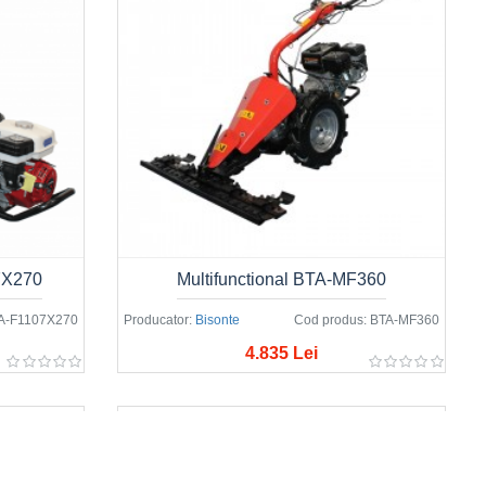
07X270
Multifunctional BTA-MF360
A-F1107X270
Producator:
Bisonte
Cod produs:
BTA-MF360
4.835 Lei
Trencher BTA450TR