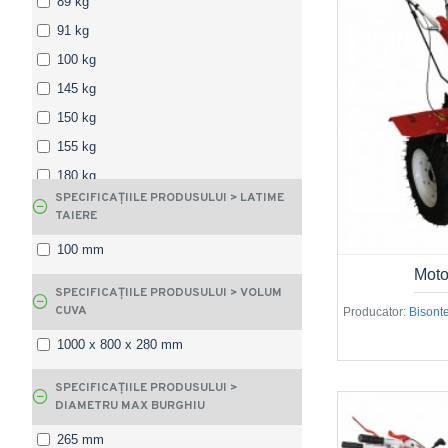
89 kg
91 kg
100 kg
145 kg
150 kg
155 kg
180 kg
SPECIFICAȚIILE PRODUSULUI > LATIME
185 kg
TAIERE
100 mm
Moto
SPECIFICAȚIILE PRODUSULUI > VOLUM
CUVA
Producator:
Bisont
1000 x 800 x 280 mm
SPECIFICAȚIILE PRODUSULUI >
DIAMETRU MAX BURGHIU
265 mm