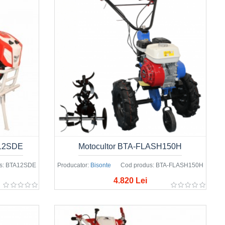
-12SDE
Motocultor BTA-FLASH150H
s:
BTA12SDE
Producator:
Bisonte
Cod produs:
BTA-FLASH150H
4.820 Lei