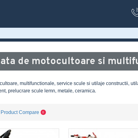
ata de motocultoare si multif
ltoare, multifunctionale, service scule si utilaje constructii, util
nt, prelucrare scule lemn, metale, ceramica.
Product Compare
0