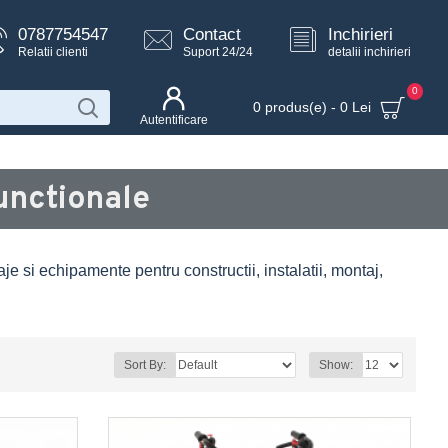
0787754547
Contact
Inchirieri
Relatii clienti
Suport 24/24
detalii inchirieri
0
0 produs(e) - 0 Lei
Autentificare
unctionale
aje si echipamente pentru constructii, instalatii, montaj,
Sort By:
Show: