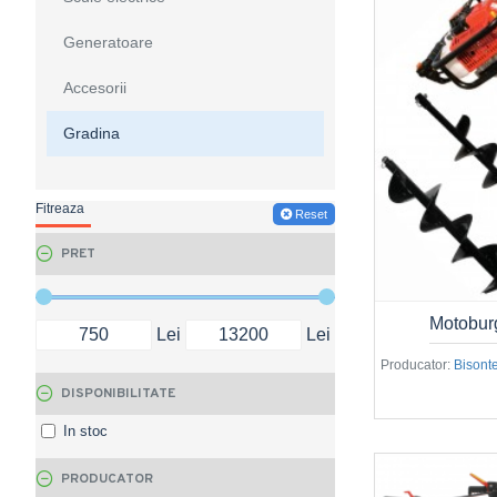
Generatoare
Accesorii
Gradina
Fitreaza
Reset
PRET
Motobu
Lei
Lei
Producator:
Bisont
DISPONIBILITATE
In stoc
PRODUCATOR