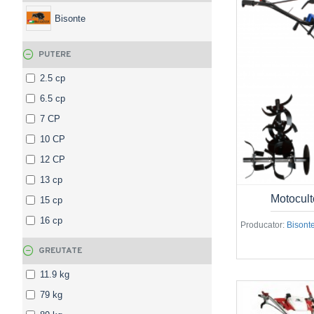
Bisonte
PUTERE
2.5 cp
6.5 cp
7 CP
10 CP
12 CP
13 cp
Motocul
15 cp
16 cp
Producator:
Bisont
GREUTATE
11.9 kg
79 kg