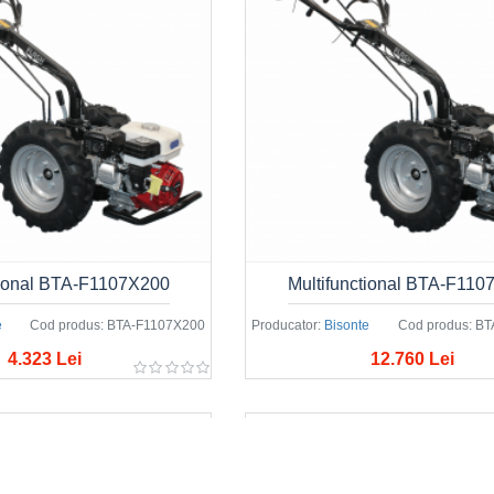
tional BTA-F1107X200
Multifunctional BTA-F11
e
Cod produs:
BTA-F1107X200
Producator:
Bisonte
Cod produs:
BT
4.323 Lei
12.760 Lei
nctional BTA-MF400
Remorca BTA450R