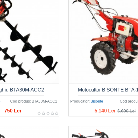
rghiu BTA30M-ACC2
Motocultor BISONTE BTA
e
Cod produs:
BTA30M-ACC2
Producator:
Bisonte
Cod produ
750 Lei
5.140 Lei
6.600 Lei