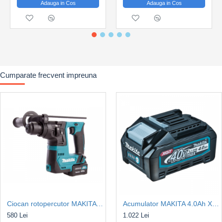
Adauga in Cos
Adauga in Cos
Vibratii
(
m/s²)
: 2.5;
Capacitate lemn (freza)/lemn (elicoidal)/lemn (carota) (mm):
N/A; N/A; N/A;
Capacitate (mm): N/A;
Reductor mecanic: 2 trepte;
Cumparate frecvent impreuna
Turatie in gol (rpm): Treapta I: 0–800; Treapta II: 0–1.570;
Diametru maxim carotare (mm): Treapta I: 132; Treapta II:
70;
Portscula: M18;
Lungime cablu de alimentare (m): 3;
Diametru gat de prindere (mm): 53;
Greutate neta (kg): 6.3;
Dimensiuni L x l x h (mm): 515 x 90 x125;
Control electronic al turatiei;
Pornire lenta (Soft Start);
Ciocan rotopercutor MAKITA HR140DZ SDS-PLUS 12V 0,9J, Kit acumulatori
Acumulator MAKITA 4.0Ah XGT BL4040B 40Vmax
Limitator electronic de cuplu;
580 Lei
1.022 Lei