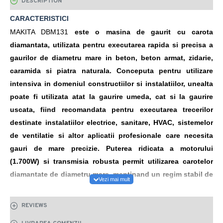
DESCRIPTION
CARACTERISTICI
MAKITA DBM131
este o masina de gaurit cu carota
diamantata, utilizata pentru executarea rapida si precisa a
gaurilor de diametru mare in beton, beton armat, zidarie,
caramida si piatra naturala. Conceputa pentru utilizare
intensiva in domeniul constructiilor si instalatiilor, unealta
poate fi utilizata atat la gaurire umeda, cat si la gaurire
uscata, fiind recomandata pentru executarea trecerilor
destinate instalatiilor electrice, sanitare, HVAC, sistemelor
de ventilatie si altor aplicatii profesionale care necesita
gauri de mare precizie. Puterea ridicata a motorului
(1.700W) si transmisia robusta permit utilizarea carotelor
diamantate de diametru mare, mentinand un regim stabil de
lucru chiar si in materiale dure precum betonul, sau piatra
naturala. Masina este echipata cu un
reductor mecanic cu
REVIEWS
doua trepte de viteza
care permite adaptarea turatiei in