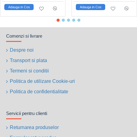
Gaurire umeda si uscata;
Adauga in Cos
Adauga in Cos
Kit alimentare cu apa inclus;
Maner lateral reglabil;
Valiza de transport inclusa;
Compatibila cu suport profesional pentru carotare;
Comenzi si livrare
Despre noi
Transport si plata
Termeni si conditii
Politica de utilizare Cookie-uri
Politica de confidentialitate
Servicii pentru clienti
Returnarea produselor