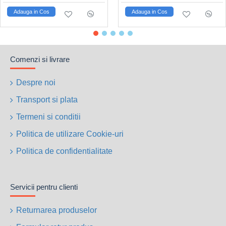
Ambreiaj intern cu alunecare;
Adauga in Cos
Adauga in Cos
Pornire lenta (Soft Start);
Protectie electronica la suprasarcina;
Dispozitiv de protectie PRCD;
Comenzi si livrare
Racord de apa integrat;
Compatibil cu stativul profesional DR250TV;
Despre noi
Livrare standard: cheie fixa, chei imbus si curea pentru
cutia de comanda;
Transport si plata
Numar articol: 40964
Termeni si conditii
Politica de utilizare Cookie-uri
Politica de confidentialitate
Servicii pentru clienti
Returnarea produselor