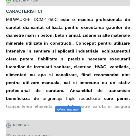
DESCRIPTION
CARACTERISTICI
MILWAUKEE DCM2-250C
este o masina profesionala de
carotat diamantat utilizata pentru executarea gaurilor de
diametre mari in beton, beton armat, zidarie si alte materiale
minerale utilizate in constructii. Conceput pentru utilizare
intensiva in santiere si aplicatii industriale, echipamentul
ofera putere, fiabilitate si precizie necesare executarii
lucrarilor de instalatii sanitare, electrice, HVAC, ventilatie,
alimentari cu apa si canalizare, fiind recomandat atat
pentru utilizare manuala, cat si impreuna cu un stativ
profesional de carotare. Ansamblul de transmisie
beneficiaza de
angrenaje triple reductoare
care permit
transmiterea eficienta a cuplului catre carota si asigura
functionarea stabila chiar si in aplicatiile solicitante din
beton armat. Puterea ridicata permite utilizarea carotelor
REVIEWS
diamantate cu diametre de pana la
250mm
, fara pierderi