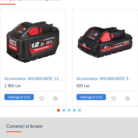
Acumulator MILWAUKEE 12Ah, M18HB12
Acumulator MILWAUKEE 3.0Ah M18™ HIGH OUTPUT™ M18 HB3
1.950 Lei
920 Lei
Adauga in Cos
Adauga in Cos
Comenzi si livrare