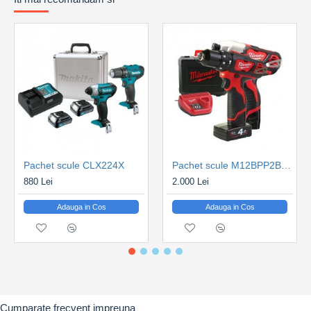
Pachet scule CLX224X
Pachet scule M12BPP2B-421C
880 Lei
2.000 Lei
Adauga in Cos
Adauga in Cos
Cumparate frecvent impreuna