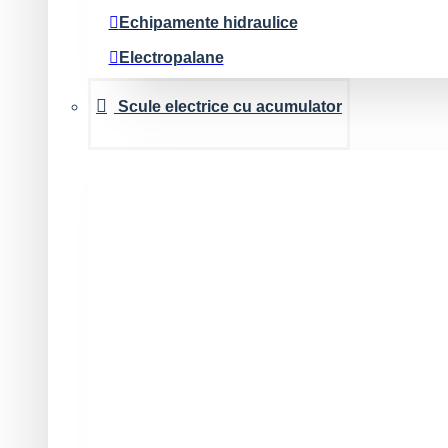
Echipamente hidraulice
Electropalane
Maiuri compactoare
Scule electrice cu acumulator
Malaxoare Betoniere
Masini de prelucrat beton
Masini de slefuit/scarificat
Masini de taiat asfalt-beton
Masini de taiat gresie, marmura, caramida
Motopompe
Pompe de tencuit
Pompe de varuit-glet
Schele si scari
Slefuire/finisare pereti