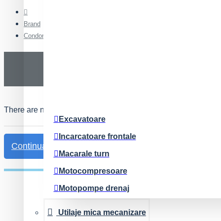
Brand
Condor
There are no products to list.
Excavatoare
Incarcatoare frontale
Continua
Macarale turn
Motocompresoare
Motopompe drenaj
Nacele
Utilaje mica mecanizare