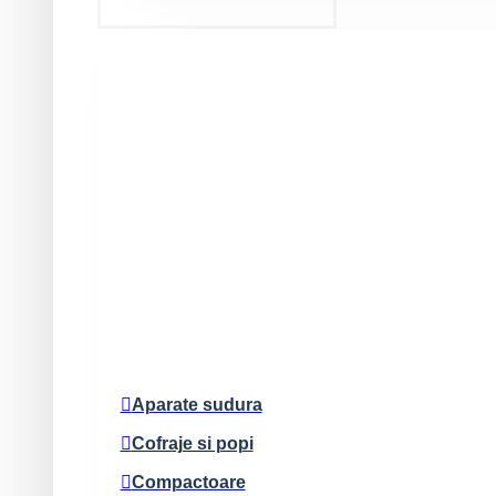
Pompe beton/sapa
Rulouri compactoare
Aparate sudura
Cofraje si popi
Compactoare