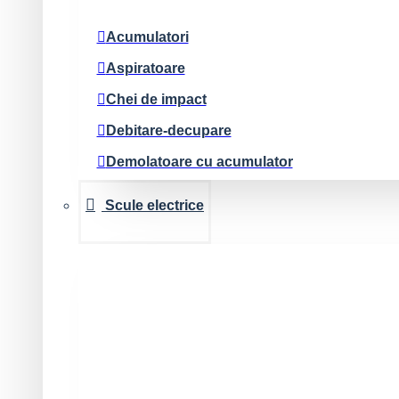
Spalatoare cu presiune
Acumulatori
Tubulatura evacuare deseuri/parapeti rutier
Aspiratoare
Chei de impact
Debitare-decupare
Demolatoare cu acumulator
Diverse
Scule electrice
Force Logic
Iluminat
Masini de gaurit si insurubat
MX Fuel
Nivele laser si accesorii
Pachete scule