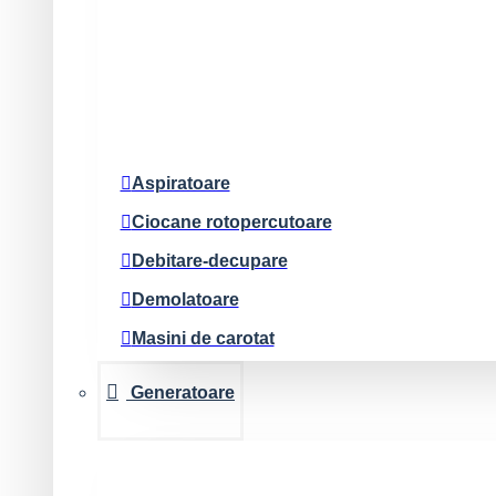
Pistoale pentru cuie
Pistol silicon
Polizoare cu acumulator
Radiouri si difuzoare
Slefuire
Aspiratoare
Ciocane rotopercutoare
Debitare-decupare
Demolatoare
Masini de carotat
Masini de gaurit-insurubat
Generatoare
Polizoare
Slefuire