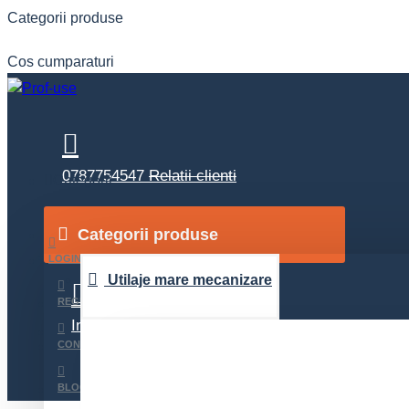
Categorii produse
Cos cumparaturi
0787754547
Relatii clienti
Categorii
Categorii produse
Contact
Suport 24/24
LOGIN
Utilaje mare mecanizare
REGISTER
Inchirieri
detalii inchirieri
CONTACT
BLOG