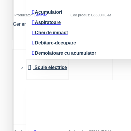
Spalatoare cu presiune
Acumulatori
Producator:
Genmac
Cod produs:
G5500HC-M
Tubulatura evacuare deseuri/parapeti rutier
Aspiratoare
Generator de curent GENMAC CombiPro G5500HC-M Putere max. 4.6kW/400V, 1.5kW/230V, motor Honda GX270
Chei de impact
10.731 Lei
Debitare-decupare
Demolatoare cu acumulator
Diverse
Scule electrice
Force Logic
Iluminat
Masini de gaurit si insurubat
MX Fuel
Nivele laser si accesorii
Pachete scule