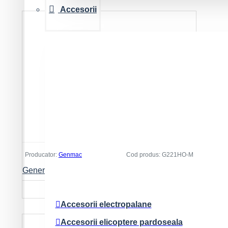
Accesorii
Producator:
Genmac
Cod produs:
G221HO-M
Generator de sudura GENMAC CombiFlash G221HO-M Putere max. 7.2kVA, 400V
12.668 Lei
Accesorii electropalane
Accesorii elicoptere pardoseala