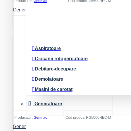
Producator:
Genmac
Cod produs:
G5500HEC-M
Pistoale pentru cuie
Generator de curent GENMAC CombiPro G5500HEC-M Putere max. 4.6kW/400V, 1.5kW/230V, motor Honda GX270
Pistol silicon
12.912 Lei
Polizoare cu acumulator
Radiouri si difuzoare
Slefuire
Aspiratoare
Ciocane rotopercutoare
Debitare-decupare
Demolatoare
Masini de carotat
Masini de gaurit-insurubat
Generatoare
Polizoare
Producator:
Genmac
Cod produs:
RG5000HEC-M
Slefuire
Generator de curent GENMAC CombiPro RG5000HEC-M Putere max. 4.6kW, 230V