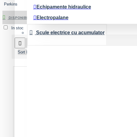
Perkins
Echipamente hidraulice
Electropalane
DISPONIBILITATE
Maiuri compactoare
In stoc
Scule electrice cu acumulator
Malaxoare Betoniere
Product Compare
0
Masini de prelucrat beton
Sort By:
Show:
Masini de slefuit/scarificat
Masini de taiat asfalt-beton
Masini de taiat gresie, marmura, caramida
Motopompe
Pompe de tencuit
Pompe de varuit-glet
Schele si scari
Slefuire/finisare pereti