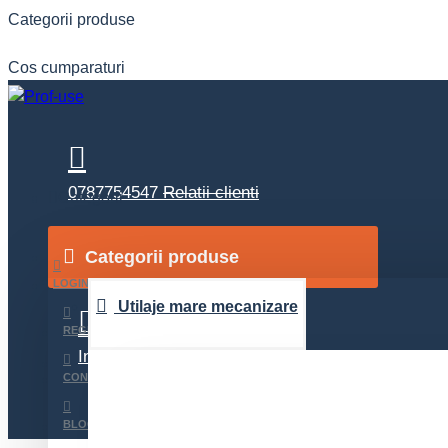
Categorii produse
Cos cumparaturi
0787754547
Relatii clienti
Categorii
Categorii produse
Contact
Suport 24/24
LOGIN
Utilaje mare mecanizare
REGISTER
Inchirieri
detalii inchirieri
CONTACT
BLOG