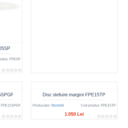
E05SP
odus:
FPESP
E15SPGF
Disc slefuire margini FPE15TP
FPE15SPGF
Producator:
Montolit
Cod produs:
FPE15TP
1.050 Lei