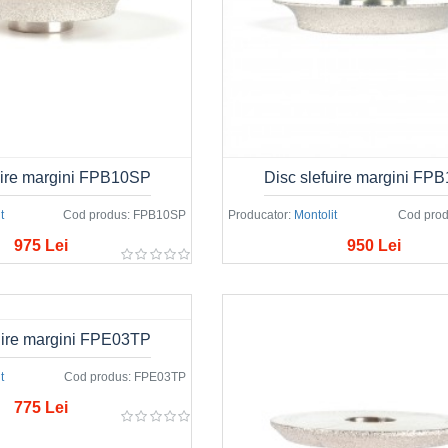
uire margini FPB10SP
Disc slefuire margini FP
t
Cod produs:
FPB10SP
Producator:
Montolit
Cod prod
975 Lei
950 Lei
uire margini FPE03TP
t
Cod produs:
FPE03TP
775 Lei