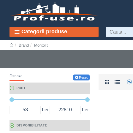
Categorii produse
Brand
Montolit
Fitreaza
Reset
PRET
Lei
Lei
DISPONIBILITATE