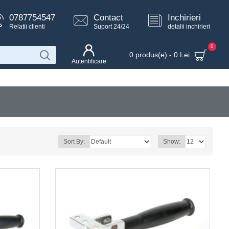
0787754547
Contact
Inchirieri
Relatii clienti
Suport 24/24
detalii inchirieri
0
0 produs(e) - 0 Lei
Autentificare
Sort By:
Show: