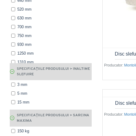
440 mm
520 mm
630 mm
700 mm
750 mm
930 mm
1250 mm
Disc slef
1310 mm
Producator:
Montoli
SPECIFICAȚIILE PRODUSULUI > INALTIME
1510 mm
SLEFUIRE
1550 mm
3 mm
1810 mm
5 mm
3400 mm
15 mm
Disc slef
Producator:
Montoli
SPECIFICAȚIILE PRODUSULUI > SARCINA
MAXIMA
150 kg