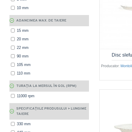
10 mm
ADANCIMEA MAX. DE TAIERE
15 mm
20 mm
22 mm
Disc slef
90 mm
105 mm
Producator:
Montoli
110 mm
TURAȚIA LA MERSUL ÎN GOL (RPM)
11000 rpm
SPECIFICAȚIILE PRODUSULUI > LUNGIME
TAIERE
330 mm