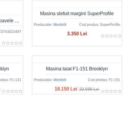
Masina slefuit margini SuperProfile
Ghilotina pentru borduri dale si pavele MONTOLIT BLOCKUT 330/0-110mm
Producator:
Montolit
Cod produs:
SuperProfile
23743023497
3.350 Lei
oklyn
Masina taiat F1-151 Brooklyn
odus:
F1-131
Producator:
Montolit
Cod produs:
F1-151
18.150 Lei
i
22.030 Lei