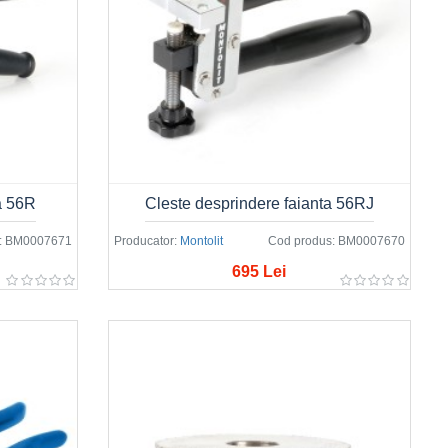
a 56R
Cleste desprindere faianta 56RJ
:
BM0007671
Producator:
Montolit
Cod produs:
BM0007670
695 Lei