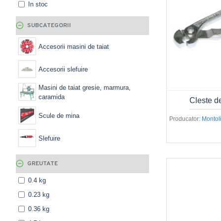
In stoc
SUBCATEGORII
Accesorii masini de taiat
Accesorii slefuire
Masini de taiat gresie, marmura,
caramida
Cleste d
Scule de mina
Producator:
Montoli
Slefuire
GREUTATE
0.4 kg
0.23 kg
0.36 kg