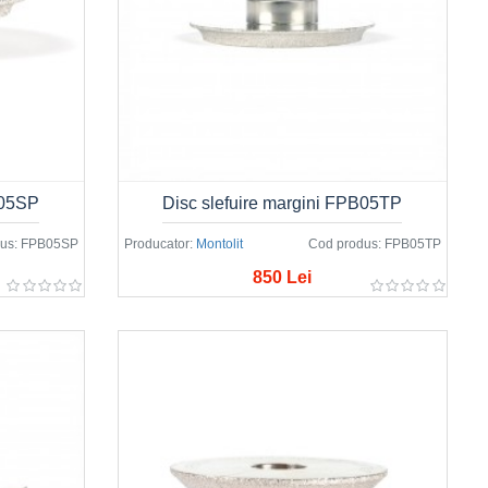
B05SP
Disc slefuire margini FPB05TP
us:
FPB05SP
Producator:
Montolit
Cod produs:
FPB05TP
850 Lei