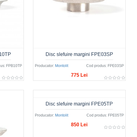
B10TP
Disc slefuire margini FPE03SP
us:
FPB10TP
Producator:
Montolit
Cod produs:
FPE03SP
775 Lei
Disc slefuire margini FPE05TP
Producator:
Montolit
Cod produs:
FPE05TP
850 Lei