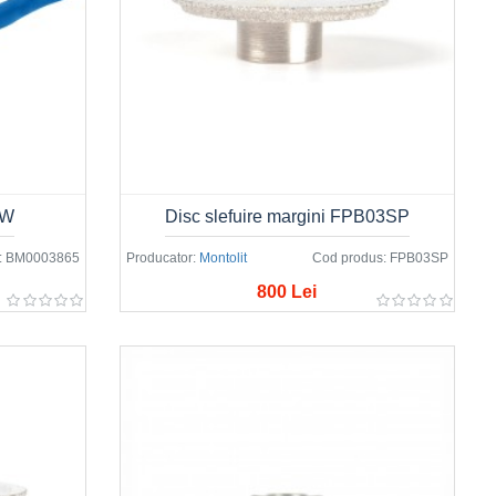
5W
Disc slefuire margini FPB03SP
:
BM0003865
Producator:
Montolit
Cod produs:
FPB03SP
800 Lei