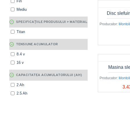
Fin
Mediu
Disc slefu
SPECIFICAȚIILE PRODUSULUI > MATERIAL
Producator:
Montoli
Titan
TENSIUNE ACUMULATOR
8.4 v
16 v
Masina sle
CAPACITATEA ACUMULATORULUI (AH)
Producator:
Montoli
2 Ah
3.4
2.5 Ah