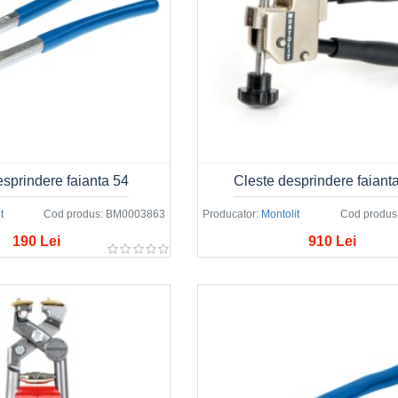
esprindere faianta 54
Cleste desprindere faiant
t
Cod produs:
BM0003863
Producator:
Montolit
Cod produs
190 Lei
910 Lei