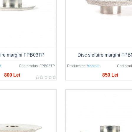
uire margini FPB03TP
Disc slefuire margini FP
t
Cod produs:
FPB03TP
Producator:
Montolit
Cod prod
800 Lei
850 Lei