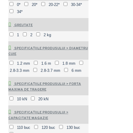
0*
20*
20-22*
30-34*
34*
GREUTATE
1
2
2 kg
SPECIFICAȚIILE PRODUSULUI > DIAMETRU
CUIE
1.2 mm
1.6 m
1.8 mm
2.8-3.3 mm
2.8-3.7 mm
6 mm
SPECIFICAȚIILE PRODUSULUI > FORTA
MAXIMA DE TRAGERE
10 kN
20 kN
SPECIFICAȚIILE PRODUSULUI >
CAPACITATE MAGAZIE
110 buc
120 buc
130 buc