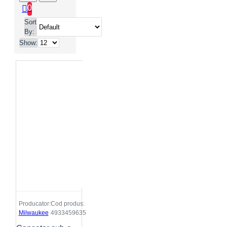
0
Sort
By:
Show:
Producator:
Cod produs:
Milwaukee
4933459635