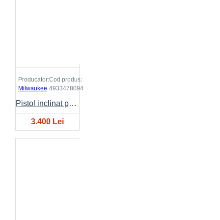
Producator:
Cod produs:
Milwaukee
4933478094
Pistol inclinat pentru cuie M18FN16GA-0X
3.400 Lei