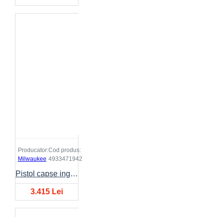
Producator:
Cod produs:
Milwaukee
4933471942
Pistol capse inguste M18FNCS18GS-0X
3.415 Lei