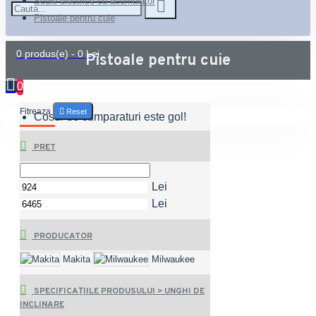
Scule electrice cu acumulator
Pistoale pentru cuie
0 produs(e) - 0 Lei
Pistoale pentru cuie
0
Fitreaza
Reset
Cosul de cumparaturi este gol!
PRET
Lei
Lei
PRODUCATOR
Makita
Milwaukee
SPECIFICAȚIILE PRODUSULUI > UNGHI DE
INCLINARE