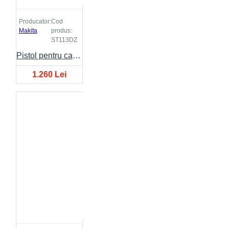
Producator:
Cod
Makita
produs:
ST113DZ
Pistol pentru capse ST113
1.260 Lei