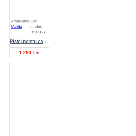
Producator:
Cod
Makita
produs:
DST112Z
Pistol pentru capse DST112
1.290 Lei