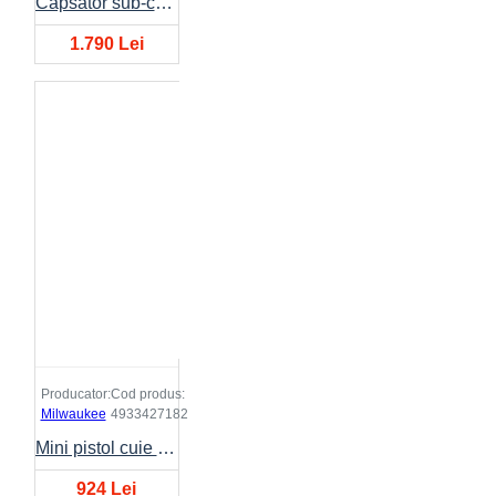
Capsator sub-compact M12BST-202X
1.790 Lei
Producator:
Cod produs:
Milwaukee
4933427182
Mini pistol cuie C12PN-0
924 Lei