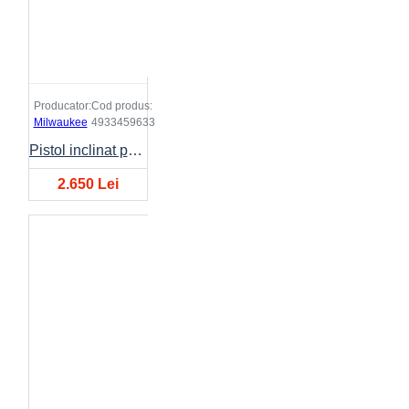
Producator:
Cod produs:
Milwaukee
4933459633
Pistol inclinat pentru cuie MILWAUKEE M18CN15GA-OX
2.650 Lei