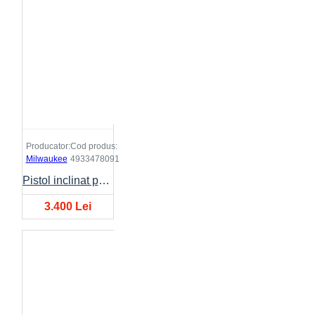
Producator:
Cod produs:
Milwaukee
4933478091
Pistol inclinat pentru cuie M18FN15GA-0X
3.400 Lei