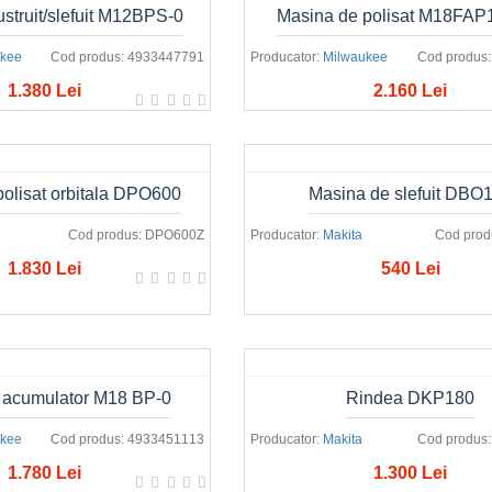
ustruit/slefuit M12BPS-0
Masina de polisat M18FAP
ukee
Cod produs:
4933447791
Producator:
Milwaukee
Cod produs:
1.380 Lei
2.160 Lei
olisat orbitala DPO600
Masina de slefuit DBO
Cod produs:
DPO600Z
Producator:
Makita
Cod prod
1.830 Lei
540 Lei
 acumulator M18 BP-0
Rindea DKP180
ukee
Cod produs:
4933451113
Producator:
Makita
Cod produs:
1.780 Lei
1.300 Lei