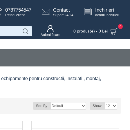
0787754547
Contact
Inchirieri
Relatii clienti
Suport 24/24
detalii inchirieri
0
0 produs(e) - 0 Lei
Autentificare
i echipamente pentru constructii, instalatii, montaj,
Sort By:
Show: