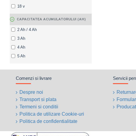
18 v
CAPACITATEA ACUMULATORULUI (AH)
2 Ah / 4 Ah
3 Ah
4 Ah
5 Ah
Comenzi si livrare
Servicii pent
Despre noi
Returnar
Transport si plata
Formular
Termeni si conditii
Producat
Politica de utilizare Cookie-uri
Politica de confidentialitate