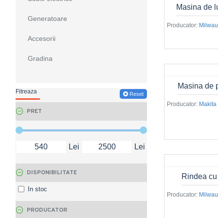
Masina de l
Generatoare
Producator:
Milwa
Accesorii
Gradina
Masina de p
Fitreaza
Reset
Producator:
Makita
PRET
Lei
Lei
DISPONIBILITATE
Rindea cu
In stoc
Producator:
Milwa
PRODUCATOR