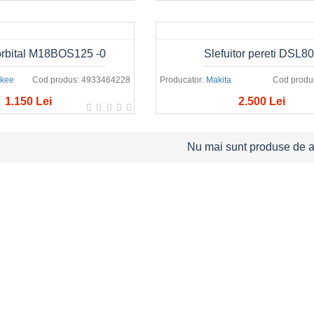
 orbital M18BOS125 -0
Slefuitor pereti DSL8
ukee
Cod produs:
4933464228
Producator:
Makita
Cod produ
1.150 Lei
2.500 Lei
Nu mai sunt produse de af