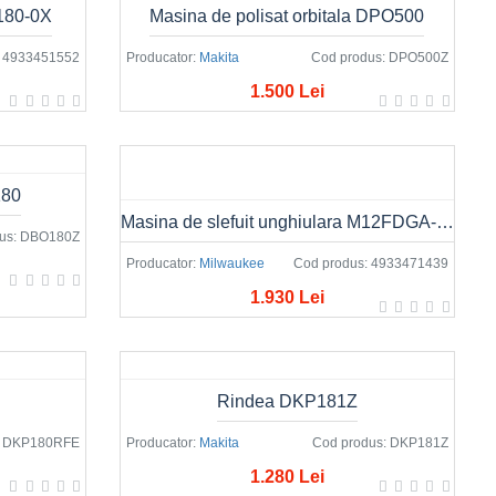
180-0X
Masina de polisat orbitala DPO500
4933451552
Producator:
Makita
Cod produs:
DPO500Z
1.500 Lei
180
Masina de slefuit unghiulara M12FDGA-422B
us:
DBO180Z
Producator:
Milwaukee
Cod produs:
4933471439
1.930 Lei
Rindea DKP181Z
DKP180RFE
Producator:
Makita
Cod produs:
DKP181Z
1.280 Lei