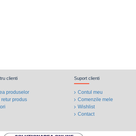
ru clienti
Suport clienti
ea produselor
Contul meu
 retur produs
Comenzile mele
ori
Wishlist
Contact