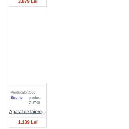
3.879 Lei
Producator:
Cod
Bisonte
produs:
CUT40
Aparat de taiere cu plasma BISONTE CUT-40 10A-40A 230V
1.139 Lei