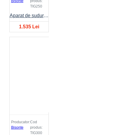
Bisonte
produs:
TIG250
Aparat de sudura BISONTE TIG-250 15A-250A 230V
1.535 Lei
Producator:
Cod
Bisonte
produs:
TIG300