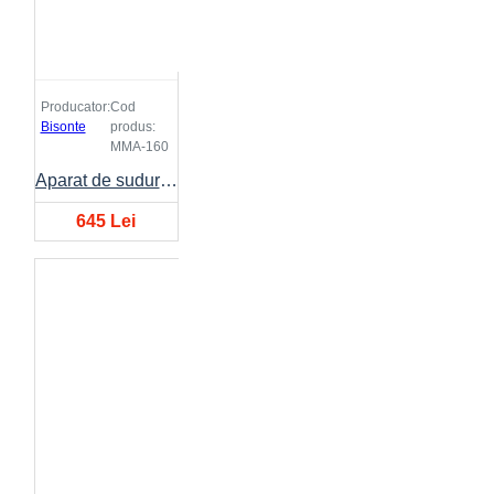
Producator:
Cod
Bisonte
produs:
MMA-160
Aparat de sudura (tip inverter) BISONTE MMA-160 20-160A 230V
645 Lei