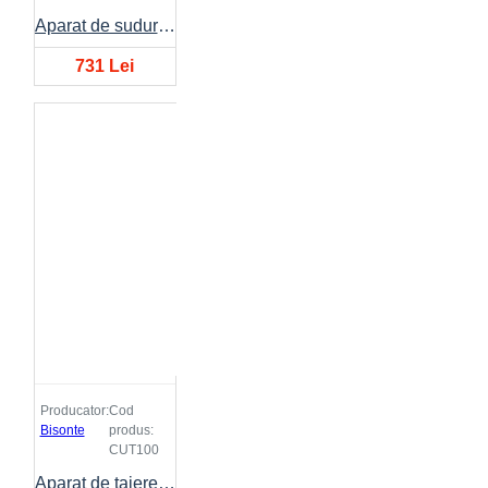
Aparat de sudura BISONTE TIG-300 15A-300A 400V
731 Lei
Producator:
Cod
Bisonte
produs:
CUT100
Aparat de taiere cu plasma BISONTE CUT-100 20A-100A 400V