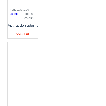
Producator:
Cod
Bisonte
produs:
MMA300
Aparat de sudura BISONTE MMA-300 10A-300A 230V
993 Lei