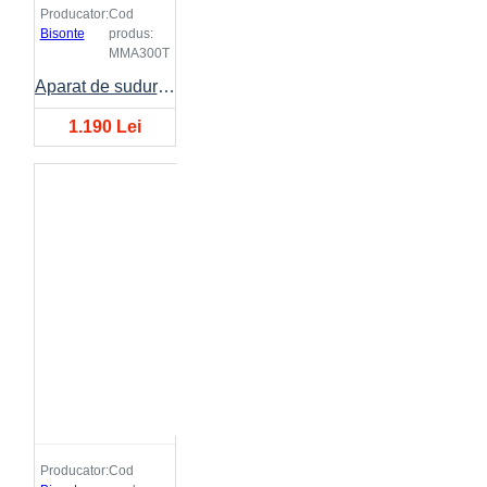
Producator:
Cod
Bisonte
produs:
MMA300T
Aparat de sudura BISONTE MMA-300 10A-300A 400V
1.190 Lei
Producator:
Cod