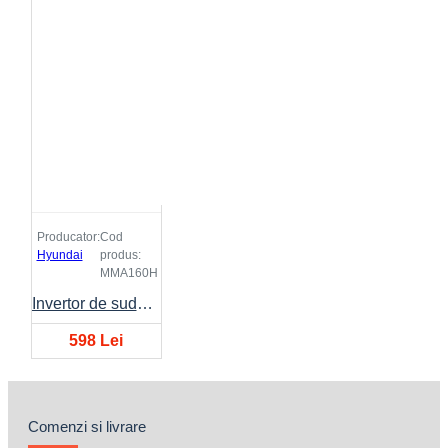
Producator:
Cod
Hyundai
produs:
MMA160H
Invertor de sudura HYUNDAI MMA 160
598 Lei
Comenzi si livrare