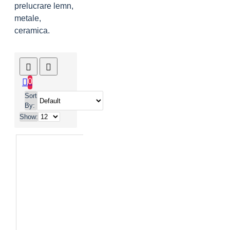
prelucrare lemn,
metale,
ceramica.
0
Sort
By:
Show: