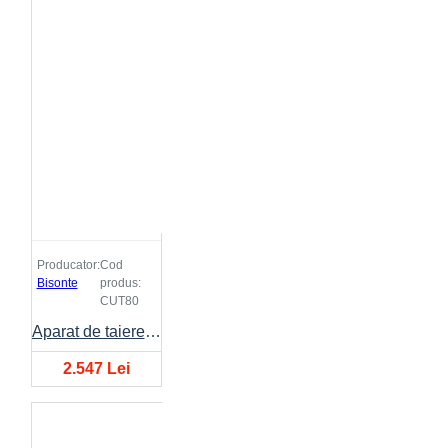
Producator:
Cod
Bisonte
produs:
CUT80
Aparat de taiere cu plasma BISONTE CUT-80 20A-75A 400V
2.547 Lei