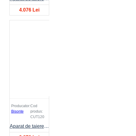
4.076 Lei
Producator:
Cod
Bisonte
produs:
CUT120
Aparat de taiere cu plasma BISONTE CUT-120 20A-120A 400V