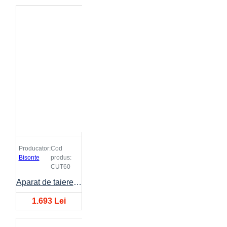
Producator:
Cod
Bisonte
produs:
CUT60
Aparat de taiere cu plasma BISONTE CUT-60 10A-60A 400V
1.693 Lei