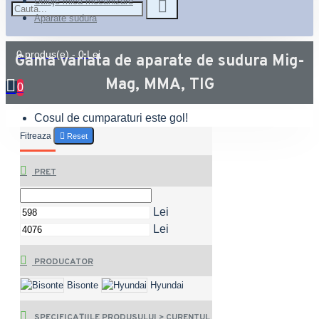
Utilaje mica mecanizare
Aparate sudura
0 produs(e) - 0 Lei
Gama variata de aparate de sudura Mig-
Mag, MMA, TIG
0
Cosul de cumparaturi este gol!
Fitreaza
Reset
PRET
Lei
Lei
PRODUCATOR
Bisonte
Hyundai
SPECIFICAȚIILE PRODUSULUI > CURENTUL