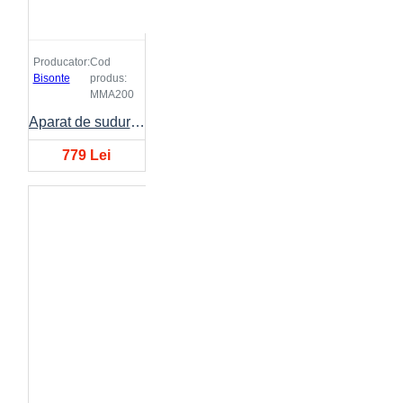
Producator:
Cod
Bisonte
produs:
MMA200
Aparat de sudura BISONTE MMA-200 10A-200A 230V
779 Lei