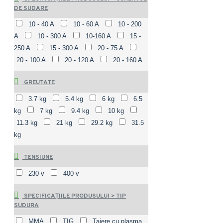
DE SUDARE
10 - 40 A
10 - 60 A
10 - 200
A
10 - 300 A
10-160 A
15 -
250 A
15 - 300 A
20 - 75 A
20 - 100 A
20 - 120 A
20 - 160 A
GREUTATE
3.7 kg
5.4 kg
6 kg
6.5
kg
7 kg
9.4 kg
10 kg
11.3 kg
21 kg
29.2 kg
31.5
kg
TENSIUNE
230 v
400 v
SPECIFICAȚIILE PRODUSULUI > TIP
SUDURA
MMA
TIG
Taiere cu plasma