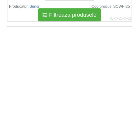
Producator:
Senci
Cod produs:
SCWP-25
Filtreaza produsele
720 Lei
935 Lei