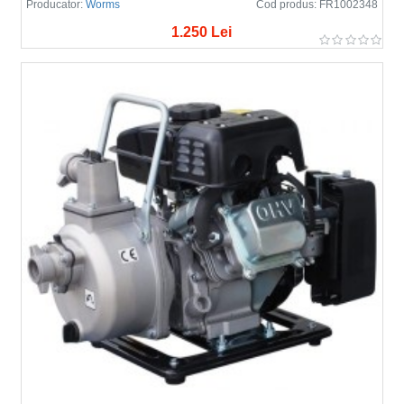
Producator:
Worms
Cod produs:
FR1002348
1.250 Lei