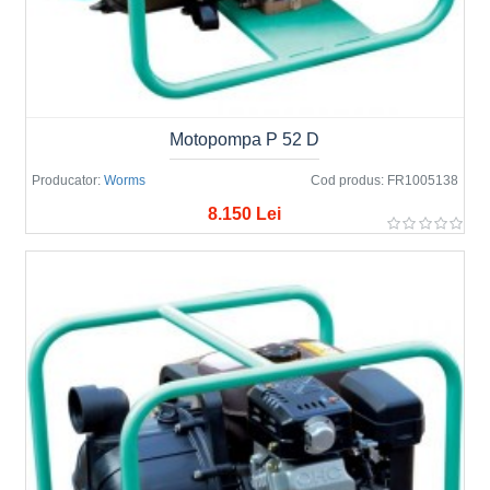
Motopompa P 52 D
Producator:
Worms
Cod produs:
FR1005138
8.150 Lei