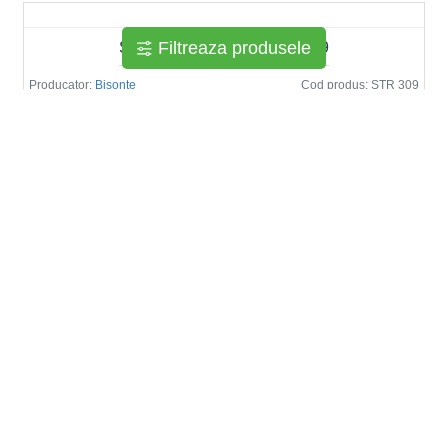
Filtreaza produsele
Scara tripla aluminiu STR309
Producator:
Bisonte
Cod produs:
STR 309
930 Lei
Schela aluminiu STR0505,
Producator:
Bisonte
Cod produs:
STR0505
750 Lei
Schela aluminiu STR0507
Producator:
Bisonte
Cod produs:
STR0507
925 Lei