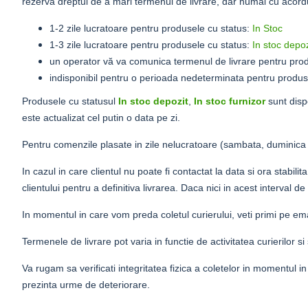
rezerva dreptul de a mari termenul de livrare, dar numai cu acordu
1-2 zile
lucratoare pentru produsele cu status:
In Stoc
1-3 zile lucratoare
pentru produsele cu status:
In stoc depoz
un operator vă va comunica termenul de livrare
pentru prod
indisponibil pentru o perioada nedeterminata
pentru produs
Produsele cu statusul
In stoc depozit
,
In stoc furnizor
sunt dispo
este actualizat cel putin o data pe zi.
Pentru comenzile plasate in zile nelucratoare (sambata, duminica si
In cazul in care clientul nu poate fi contactat la data si ora stabi
clientului pentru a definitiva livrarea. Daca nici in acest interval d
In momentul in care vom preda coletul curierului, veti primi pe emai
Termenele de livrare pot varia in functie de activitatea curierilor 
Va rugam sa verificati integritatea fizica a coletelor in momentul in
prezinta urme de deteriorare.