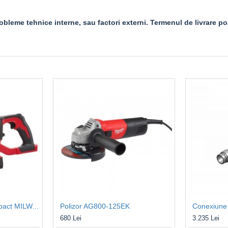
bleme tehnice interne, sau factori externi. Termenul de livrare poa
Aspirator portabil compact MILWAUKEE M18CV-0
Polizor AG800-125EK
Conexiune
680 Lei
3.235 Lei