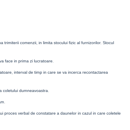
trimiterii comenzii, in limita stocului fizic al furnizorilor. Stocul
va face in prima zi lucratoare.
cratoare, interval de timp in care se va incerca recontactarea
rea coletului dumneavoastra.
am.
 unui proces verbal de constatare a daunelor in cazul in care coletele