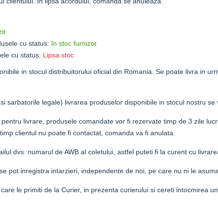
l clientului. In lipsa acordului, comanda se anuleaza.
it
usele cu status:
In stoc furnizor
ele cu status:
Lipsa stoc
nibile in stocul distribuitorului oficial din Romania. Se poate livra in urma 
 sarbatorile legale) livrarea produselor disponibile in stocul nostru se 
lita pentru livrare, produsele comandate vor fi rezervate timp de 3 zile lu
e timp clientul nu poate fi contactat, comanda va fi anulata.
lul dvs. numarul de AWB al coletului, astfel puteti fi la curent cu livra
si se pot inregistra intarzieri, independente de noi, pe care nu ni le asum
 care le primiti de la Curier, in prezenta curierului si cereti intocmirea