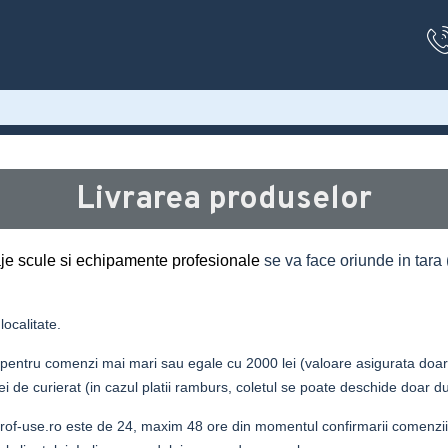
Livrarea produselor
aje scule si echipamente profesionale
se va face oriunde in tara 
localitate.
te pentru comenzi mai mari sau egale cu 2000 lei (valoare asigurata doa
i de curierat (in cazul platii ramburs,
coletul se poate deschide doar d
w.prof-use.ro este de 24, maxim 48 ore din momentul confirmarii come