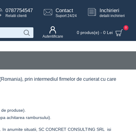
0787754547
Contact
Inchirieri
Relatii clienti
Suport 24/24
detalii inchirieri
0
0 produs(e) - 0 Lei
Autentificare
(Romania), prin intermediul firmelor de curierat cu care
r de produse).
upa achitarea rambursului
).
nzii. In anumite situatii, SC CONCRET CONSULTING SRL isi