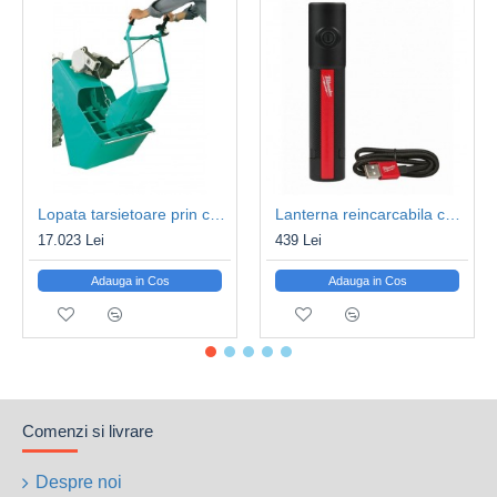
Lopata tarsietoare prin cablu IMER accesoriu Pompe de sapa Mover 190/270
Lanterna reincarcabila cu USB MILWAUKEE IR FL500
17.023 Lei
439 Lei
Adauga in Cos
Adauga in Cos
Comenzi si livrare
Despre noi