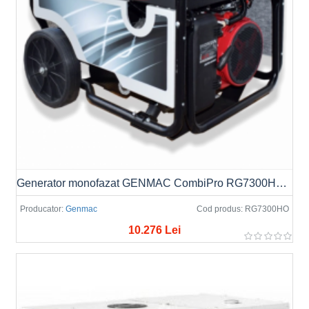
Generator monofazat GENMAC CombiPro RG7300HO Putere max. 6.4kW/7.1kVA
Producator:
Genmac
Cod produs:
RG7300HO
10.276 Lei