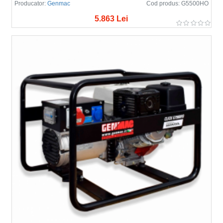
Producator:
Genmac
Cod produs:
G5500HO
5.863 Lei