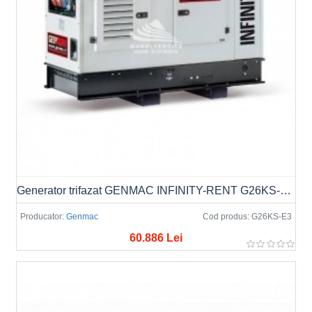
Generator trifazat GENMAC INFINITY-RENT G26KS-E3, Putere max. 22.0kW, 400V/230V, AVR, ATS (optional)
Producator:
Genmac
Cod produs:
G26KS-E3
60.886 Lei