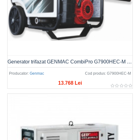
Generator trifazat GENMAC CombiPro G7900HEC-M Putere max. 8.0kVA/6.4kW, 400V
Producator:
Genmac
Cod produs:
G7900HEC-M
13.768 Lei