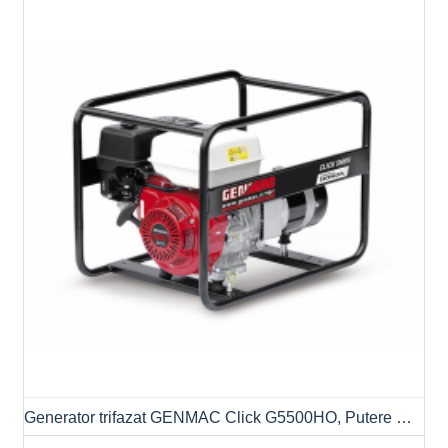
Generator trifazat GENMAC Click G5500HO, Putere max. 5.8kVA/4.6KW, AVR