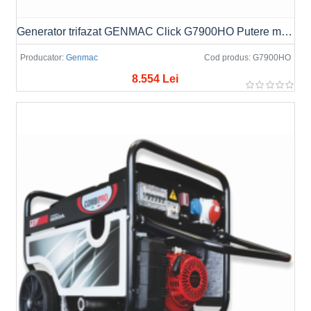
Generator trifazat GENMAC Click G7900HO Putere max. 8.0kVA/6.4kW, AVR
Producator:
Genmac
Cod produs:
G7900HO
8.554 Lei