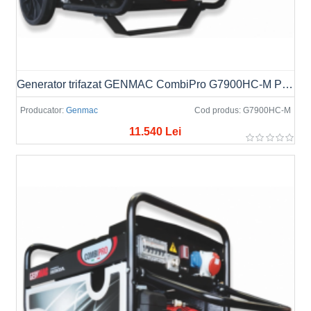
Generator trifazat GENMAC CombiPro G7900HC-M Putere max. 6.4kW/400V, AVR
Producator:
Genmac
Cod produs:
G7900HC-M
11.540 Lei