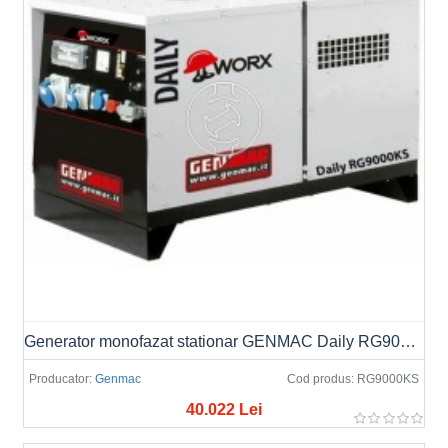
Generator monofazat stationar GENMAC Daily RG9000KS, Putere max. 9.8kW/10.9kVA, 230V
Producator:
Genmac
Cod produs:
RG9000KS
40.022 Lei