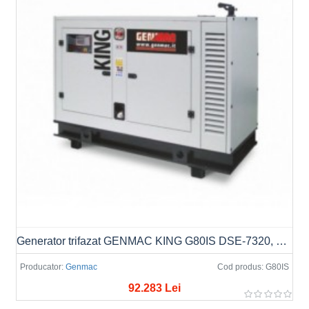
Generator trifazat GENMAC KING G80IS DSE-7320, Putere max. 91.0kVA, 400V, AVR/ATS
Producator:
Genmac
Cod produs:
G80IS
92.283 Lei