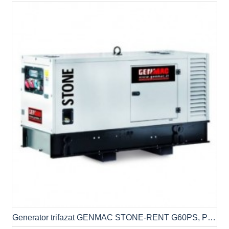
Generator trifazat GENMAC STONE-RENT G60PS, Putere max. 66.0kVA/53.0kW, AVR